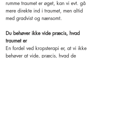
rumme traumet er øget, kan vi evt. gå 
mere direkte ind i traumet, men altid 
med gradvist og nænsomt. 
Du behøver ikke vide præcis, hvad 
traumet er
En fordel ved kropsterapi er, at vi ikke 
behøver at vide, præcis, hvad de 
udløsende traumer er, for at arbejde med 
dem. Vi kan godt arbejde med at 
berolige og aflade nervesystemet og de 
kropslige og emotionelle 
forsvarsstrukturer, uden at kunne sætte 
præcis ord på oplevelserne bag.
Et stærkere ståsted
Det er vigtigt at sige, at der generelt ikke 
er nogen quick-fixes for heling af 
traumer, især ikke hvis du har haft 