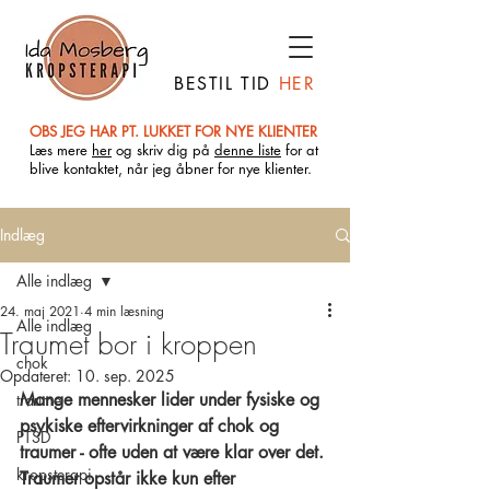
BESTIL TID
HER
OBS JEG HAR PT. LUKKET FOR NYE KLIENTER
Læs mere
her
og skriv dig på
denne liste
for at
blive kontaktet, når jeg åbner for nye klienter.
Indlæg
Alle indlæg
24. maj 2021
4 min læsning
Alle indlæg
Traumet bor i kroppen
chok
Opdateret:
10. sep. 2025
Mange mennesker lider under fysiske og 
traume
psykiske eftervirkninger af chok og 
PTSD
traumer - ofte uden at være klar over det. 
kropsterapi
Traumer opstår ikke kun efter 