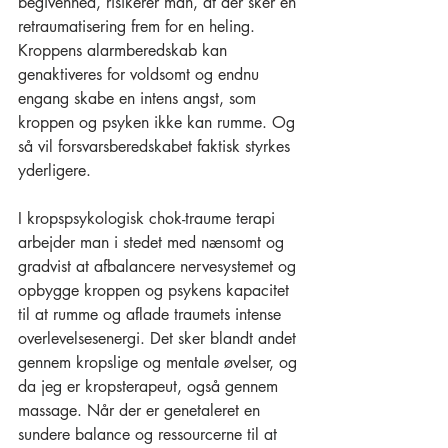
begivenhed, risikerer man, at der sker en 
retraumatisering frem for en heling. 
Kroppens alarmberedskab kan 
genaktiveres for voldsomt og endnu 
engang skabe en intens angst, som 
kroppen og psyken ikke kan rumme. Og 
så vil forsvarsberedskabet faktisk styrkes 
yderligere. 
I kropspsykologisk chok-traume terapi 
arbejder man i stedet med nænsomt og 
gradvist at afbalancere nervesystemet og 
opbygge kroppen og psykens kapacitet 
til at rumme og aflade traumets intense 
overlevelsesenergi. Det sker blandt andet 
gennem kropslige og mentale øvelser, og 
da jeg er kropsterapeut, også gennem 
massage. Når der er genetaleret en 
sundere balance og ressourcerne til at 