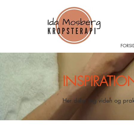
FORSI
INSPIRATI
BLOG
Her deler jeg viden og prakt