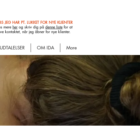
S JEG HAR PT. LUKKET FOR NYE KLIENTER
æs mere
her
og skriv dig på
denne liste
for at
ive kontaktet, når jeg åbner for nye klienter.
UDTALELSER
OM IDA
More