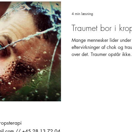
4 min læsning
Traumet bor i kr
Mange mennesker lider under 
eftervirkninger af chok og tra
over det. Traumer opstår ikke.
opsterapi
il.com
//
+45 28 13 72 04