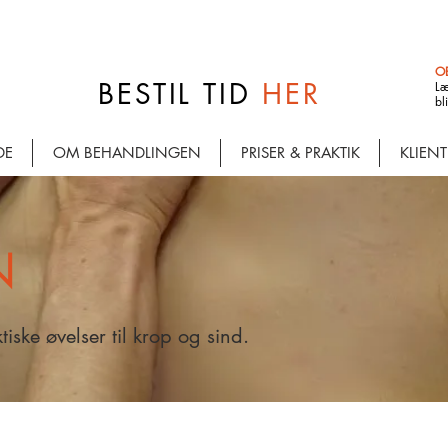
OB
BESTIL TID
HER
L
bl
DE
OM BEHANDLINGEN
PRISER & PRAKTIK
KLIENT
ON
iske øvelser til krop og sind.